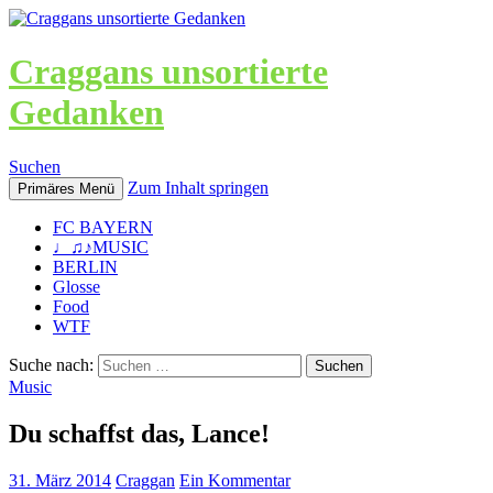
Craggans unsortierte
Gedanken
Suchen
Zum Inhalt springen
Primäres Menü
FC BAYERN
♩♫♪MUSIC
BERLIN
Glosse
Food
WTF
Suche nach:
Music
Du schaffst das, Lance!
31. März 2014
Craggan
Ein Kommentar