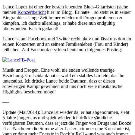
Lance Lopez ist einer der besten lebenden Blues-Gitarristen (siehe
meinen
Konzertbericht
hier im Blog). Er hatte – so steht es in seiner
Biographie – lange Zeit immer wieder mit Drogenproblemen zu
kämpfen, ich dachte allerdings, er habe diese nun endgültig
überwunden. Falsch gedacht!
Lance ist auf Facebook und Twitter recht aktiv und lässt uns dort an
seinen Konzerten und an seinem Familienleben (Frau und Kinder)
teilhaben. Auf Facebook erschien heute nun folgendes Posting:
Musik und Drogen. Eine wohl nie enden wollende traurige
Beziehung. Gottseidank hat er wohl ein stabiles Umfeld, das ihn
unterstützt. Ich drücke Lance beide Daumen, dass er diesen
schwierigen Kampf gewinnen und uns noch viele musikalische
Highlights bescheren möge!
—-
Update (Mai/2014): Lance ist wieder da, er hat abgenommen, sieht
5 Jahre jünger aus und spielt wieder. Ich drücke sämtliche
verfügbaren Daumen, dass er jetzt die Finger von Drugs und Booze
lässt. Nachdem die Summe aller Laster ja immer eine Konstante ist,
kann er dann mehr Energie in Rock’n’Roll – und was auch immer