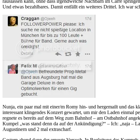
rauslassen kann, ohne dass irgendwelche Nachbarn im Carré springen.
Und etwas bezahlbares. Damit entfällt ein weiteres Drittel. Ich war sc
Nunja, ein paar mal mit einer/m Romy hin- und hergemailt und das kla
interessant klingendes Konzert gewartet, um mir den Laden einmal p
regnete es bereits auf dem Weg zum Bahnhof – am Ostbahnhof angek
Kumpel „was stand denn da auf der Ankündigung?“ – Ich: „naja – Lan
Augustinern und 2 mal extrascharf.
Gestern abend dann der erneute Versuch. In Begleitung des Kumpels 