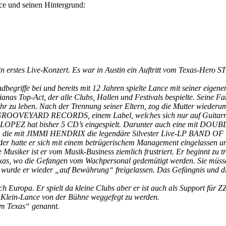
ce und seinen Hintergrund:
n erstes Live-Konzert. Es war in Austin ein Auftritt vom Texas-Her
ndbegriffe bei und bereits mit 12 Jahren spielte Lance mit seiner eig
nas Top-Act, der alle Clubs, Hallen und Festivals bespielte. Seine Fa
r zu leben. Nach der Trennung seiner Eltern, zog die Mutter wiederum
ROOVEYARD RECORDS, einem Label, welches sich nur auf Guitarristen
E LOPEZ hat bisher 5 CD’s eingespielt. Darunter auch eine mit DO
 mit JIMMI HENDRIX die legendäre Silvester Live-LP BAND OF G
der hatte er sich mit einem betrügerischem Management eingelassen un
 Musiker ist er vom Musik-Business ziemlich frustriert. Er beginnt zu tr
xas, wo die Gefangen vom Wachpersonal gedemütigt werden. Sie müsse
 wurde er wieder „auf Bewährung“ freigelassen. Das Gefängnis und d
h Europa. Er spielt da kleine Clubs aber er ist auch als Support fü
 Klein-Lance von der Bühne weggefegt zu werden.
om Texas“ genannt.