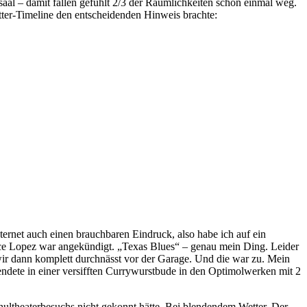
aal – damit fallen gefühlt 2/3 der Räumlichkeiten schon einmal weg.
witter-Timeline den entscheidenden Hinweis brachte:
ternet auch einen brauchbaren Eindruck, also habe ich auf ein
nce Lopez war angekündigt. „Texas Blues“ – genau mein Ding. Leider
r dann komplett durchnässt vor der Garage. Und die war zu. Mein
ndete in einer versifften Currywurstbude in den Optimolwerken mit 2
ultheaterbesuchs nicht gekonnt hätte. Bei blendendem Wetter. Der