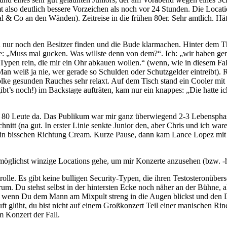
lso deutlich bessere Vorzeichen als noch vor 24 Stunden. Die Locatio
 & Co an den Wänden). Zeitreise in die frühen 80er. Sehr amtlich. Hät
 nur noch den Besitzer finden und die Bude klarmachen. Hinter dem T
ette: „Muss mal gucken. Was willste denn von dem?“. Ich: „wir haben 
ypen rein, die mir ein Ohr abkauen wollen.“ (wenn, wie in diesem Fal
e. Man weiß ja nie, wer gerade so Schulden oder Schutzgelder eintreib
ke gesunden Rauches sehr relaxt. Auf dem Tisch stand ein Cooler mit 
bt’s noch!) im Backstage aufträten, kam nur ein knappes: „Die hatte ich
e 80 Leute da. Das Publikum war mir ganz überwiegend 2-3 Lebenspha
hnitt (na gut. In erster Linie senkte Junior den, aber Chris und ich wa
Ein bisschen Richtung Cream. Kurze Pause, dann kam Lance Lopez mit
 in möglichst winzige Locations gehe, um mir Konzerte anzusehen (bzw. -
rolle. Es gibt keine bulligen Security-Typen, die ihren Testosteronüb
 Du stehst selbst in der hintersten Ecke noch näher an der Bühne, als
nd wenn Du dem Mann am Mixpult streng in die Augen blickst und den 
 glüht, du bist nicht auf einem Großkonzert Teil einer manischen Rinde
 Konzert der Fall.