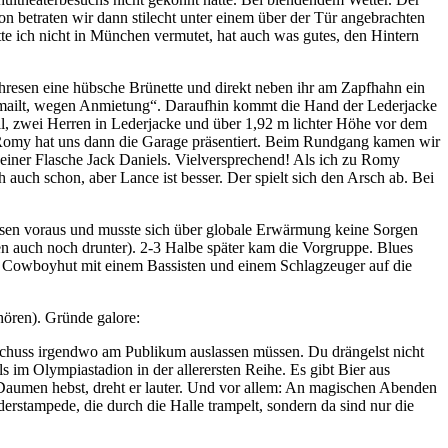
n betraten wir dann stilecht unter einem über der Tür angebrachten
te ich nicht in München vermutet, hat auch was gutes, den Hintern
hresen eine hübsche Brünette und direkt neben ihr am Zapfhahn ein
gemailt, wegen Anmietung“. Daraufhin kommt die Hand der Lederjacke
l, zwei Herren in Lederjacke und über 1,92 m lichter Höhe vor dem
t). Romy hat uns dann die Garage präsentiert. Beim Rundgang kamen wir
einer Flasche Jack Daniels. Vielversprechend! Als ich zu Romy
 auch schon, aber Lance ist besser. Der spielt sich den Arsch ab. Bei
sen voraus und musste sich über globale Erwärmung keine Sorgen
ren auch noch drunter). 2-3 Halbe später kam die Vorgruppe. Blues
 Cowboyhut mit einem Bassisten und einem Schlagzeuger auf die
hören). Gründe galore:
erschuss irgendwo am Publikum auslassen müssen. Du drängelst nicht
 im Olympiastadion in der allerersten Reihe. Es gibt Bier aus
Daumen hebst, dreht er lauter. Und vor allem: An magischen Abenden
rstampede, die durch die Halle trampelt, sondern da sind nur die