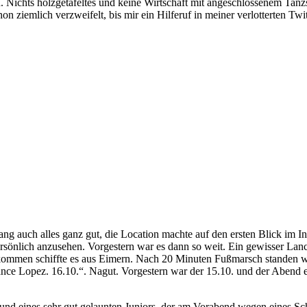
 Nichts holzgetäfeltes und keine Wirtschaft mit angeschlossenem Tanzs
hon ziemlich verzweifelt, bis mir ein Hilferuf in meiner verlotterten T
ng auch alles ganz gut, die Location machte auf den ersten Blick im In
ersönlich anzusehen. Vorgestern war es dann so weit. Ein gewisser La
ommen schiffte es aus Eimern. Nach 20 Minuten Fußmarsch standen wi
ce Lopez. 16.10.“. Nagut. Vorgestern war der 15.10. und der Abend e
und eines sehr gut gelaunten Juniors, der am Vorabend wegen eines Sch