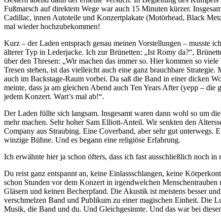
Fußmarsch auf direktem Wege war auch 15 Minuten kürzer. Insgesamt a
Cadillac, innen Autoteile und Konzertplakate (Motörhead, Black Metal
mal wieder hochzubekommen!
Kurz – der Laden entsprach genau meinen Vorstellungen – musste ich
älterer Typ in Lederjacke. Ich zur Brünetten: „Ist Romy da?“, Brün
über den Thresen: „Wir machen das immer so. Hier kommen so viele T
Tresen stehen, ist das vielleicht auch eine ganz brauchbare Strategi
auch im Backstage-Raum vorbei. Da saß die Band in einer dicken Wol
meinte, dass ja am gleichen Abend auch Ten Years After (yepp – die gi
jedem Konzert. Wart’s mal ab!“.
Der Laden füllte sich langsam. Insgesamt waren dann wohl so um di
mehr machen. Sehr hoher Sam Elliott-Anteil. Wir senkten den Alterssc
Company aus Straubing. Eine Coverband, aber sehr gut unterwegs. 
winzige Bühne. Und es begann eine religiöse Erfahrung.
Ich erwähnte hier ja schon öfters, dass ich fast ausschließlich noch
Du reist ganz entspannt an, keine Einlassschlangen, keine Körperkont
schon Stunden vor dem Konzert in irgendwelchen Menschentrauben rum.
Gläsern und keinen Becherpfand. Die Akustik ist meistens besser u
verschmelzen Band und Publikum zu einer magischen Einheit. Die Luft
Musik, die Band und du. Und Gleichgesinnte. Und das war bei diesem