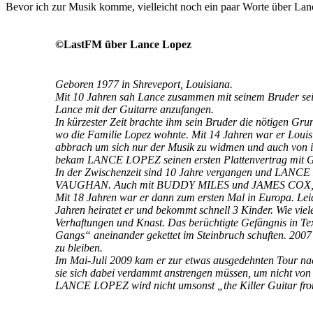
Bevor ich zur Musik komme, vielleicht noch ein paar Worte über Lan
©LastFM über Lance Lopez
Geboren 1977 in Shreveport, Louisiana.
Mit 10 Jahren sah Lance zusammen mit seinem Bruder sei
Lance mit der Guitarre anzufangen.
In kürzester Zeit brachte ihm sein Bruder die nötigen Gru
wo die Familie Lopez wohnte. Mit 14 Jahren war er Louisia
abbrach um sich nur der Musik zu widmen und auch von ih
bekam LANCE LOPEZ seinen ersten Plattenvertrag mit G
In der Zwischenzeit sind 10 Jahre vergangen und LANC
VAUGHAN. Auch mit BUDDY MILES und JAMES COX, die
Mit 18 Jahren war er dann zum ersten Mal in Europa. Lei
Jahren heiratet er und bekommt schnell 3 Kinder. Wie viele
Verhaftungen und Knast. Das berüchtigte Gefängnis in Te
Gangs“ aneinander gekettet im Steinbruch schuften. 2007
zu bleiben.
Im Mai-Juli 2009 kam er zur etwas ausgedehnten Tour nac
sie sich dabei verdammt anstrengen müssen, um nicht von
LANCE LOPEZ wird nicht umsonst „the Killer Guitar fr