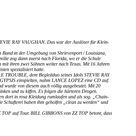
o STEVIE RAY VAUGHAN. Das war der Auslöser für Klein-
enen Band in der Umgebung von Shrievenport / Louisiana,
milie zog dann zuerst nach Florida, wo er die Schule
 mit ihren zwei Söhnen weiter nach Texas. Mit 16 Jahren
 spezialisiert hatte.
UBLE TROUBLE, dem Begleitduo seines Idols STEVIE RAY
YPSIS einspielten, nahm LANCE LOPEZ eine CD auf.
d wurde von diesem auch völlig ausgebeutet. Mit 20
inken und zu kiffen. Es folgen die härteren Drogen.
n dort in rosa Kleidung rumlaufen und als sog. „Chain-
ie Schufterei haben ihm geholfen „clean zu werden“ und
r ZZ TOP auf Tour. BILL GIBBONS von ZZ TOP betont, dass