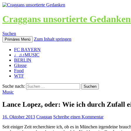
Craggans unsortierte Gedanken
Suchen
Zum Inhalt springen
Primäres Menü
FC BAYERN
♩♫♪MUSIC
BERLIN
Glosse
Food
WTF
Suche nach:
Music
Lance Lopez, oder: Wie ich durch Zufall e
16. Oktober 2013
Craggan
Schreibe einen Kommentar
Seit einiger Zeit recherchiere ich, ob es in München irgendeine brauc