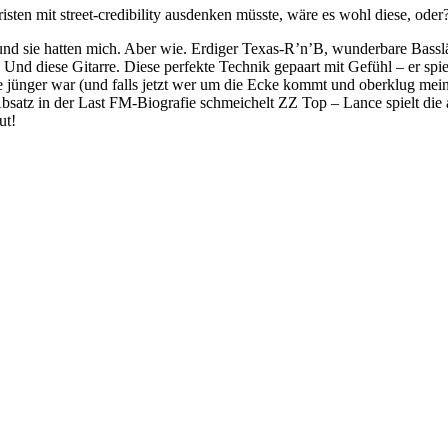
sten mit street-credibility ausdenken müsste, wäre es wohl diese, oder
und sie hatten mich. Aber wie. Erdiger Texas-R’n’B, wunderbare Bassl
nd diese Gitarre. Diese perfekte Technik gepaart mit Gefühl – er spiel
re jünger war (und falls jetzt wer um die Ecke kommt und oberklug mein
r Absatz in der Last FM-Biografie schmeichelt ZZ Top – Lance spielt
ut!