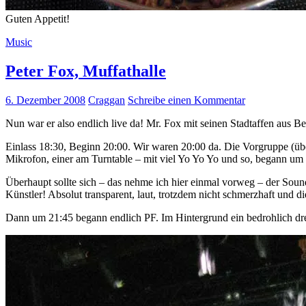
Guten Appetit!
Music
Peter Fox, Muffathalle
6. Dezember 2008
Craggan
Schreibe einen Kommentar
Nun war er also endlich live da! Mr. Fox mit seinen Stadtaffen aus Ber
Einlass 18:30, Beginn 20:00. Wir waren 20:00 da. Die Vorgruppe (üb
Mikrofon, einer am Turntable – mit viel Yo Yo Yo und so, begann um
Überhaupt sollte sich – das nehme ich hier einmal vorweg – der Sou
Künstler! Absolut transparent, laut, trotzdem nicht schmerzhaft und
Dann um 21:45 begann endlich PF. Im Hintergrund ein bedrohlich dr