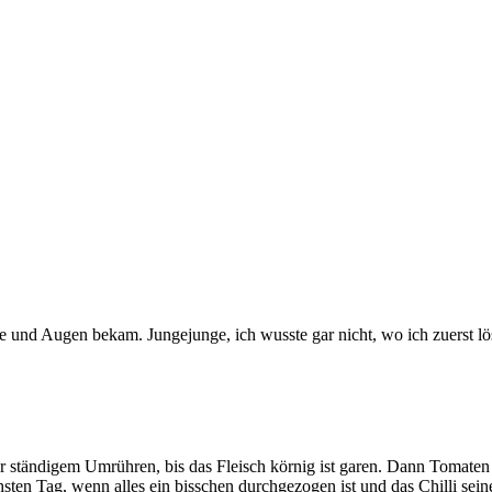
e und Augen bekam. Jungejunge, ich wusste gar nicht, wo ich zuerst lö
er ständigem Umrühren, bis das Fleisch körnig ist garen. Dann Tomaten
ten Tag, wenn alles ein bisschen durchgezogen ist und das Chilli se