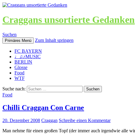
Craggans unsortierte Gedanken
Suchen
Zum Inhalt springen
Primäres Menü
FC BAYERN
♩♫♪MUSIC
BERLIN
Glosse
Food
WTF
Suche nach:
Food
Chilli Craggan Con Carne
20. Dezember 2008
Craggan
Schreibe einen Kommentar
Man nehme für einen großen Topf (der immer auch irgendwie alle wird