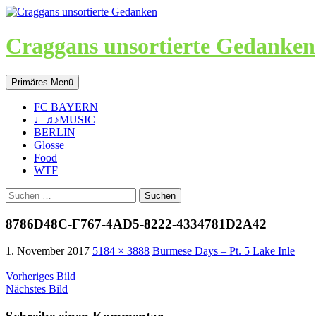
Craggans unsortierte Gedanken
Suchen
Zum
Primäres Menü
Inhalt
springen
FC BAYERN
♩♫♪MUSIC
BERLIN
Glosse
Food
WTF
Suche
nach:
8786D48C-F767-4AD5-8222-4334781D2A42
1. November 2017
5184 × 3888
Burmese Days – Pt. 5 Lake Inle
Vorheriges Bild
Nächstes Bild