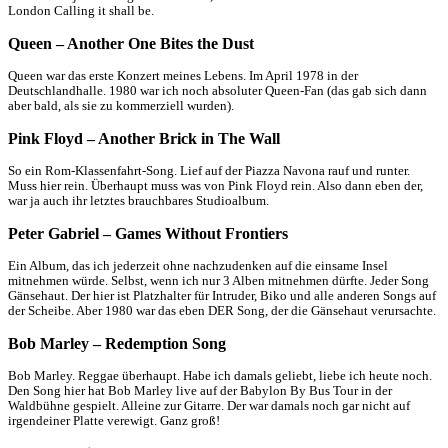
London Calling it shall be.
Queen – Another One Bites the Dust
Queen war das erste Konzert meines Lebens. Im April 1978 in der
Deutschlandhalle. 1980 war ich noch absoluter Queen-Fan (das gab sich dann
aber bald, als sie zu kommerziell wurden).
Pink Floyd – Another Brick in The Wall
So ein Rom-Klassenfahrt-Song. Lief auf der Piazza Navona rauf und runter.
Muss hier rein. Überhaupt muss was von Pink Floyd rein. Also dann eben der,
war ja auch ihr letztes brauchbares Studioalbum.
Peter Gabriel – Games Without Frontiers
Ein Album, das ich jederzeit ohne nachzudenken auf die einsame Insel
mitnehmen würde. Selbst, wenn ich nur 3 Alben mitnehmen dürfte. Jeder Song
Gänsehaut. Der hier ist Platzhalter für Intruder, Biko und alle anderen Songs auf
der Scheibe. Aber 1980 war das eben DER Song, der die Gänsehaut verursachte.
Bob Marley – Redemption Song
Bob Marley. Reggae überhaupt. Habe ich damals geliebt, liebe ich heute noch.
Den Song hier hat Bob Marley live auf der Babylon By Bus Tour in der
Waldbühne gespielt. Alleine zur Gitarre. Der war damals noch gar nicht auf
irgendeiner Platte verewigt. Ganz groß!