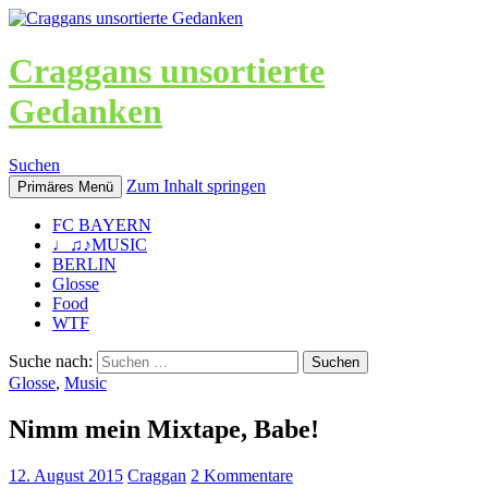
Craggans unsortierte
Gedanken
Suchen
Zum Inhalt springen
Primäres Menü
FC BAYERN
♩♫♪MUSIC
BERLIN
Glosse
Food
WTF
Suche nach:
Glosse
,
Music
Nimm mein Mixtape, Babe!
12. August 2015
Craggan
2 Kommentare