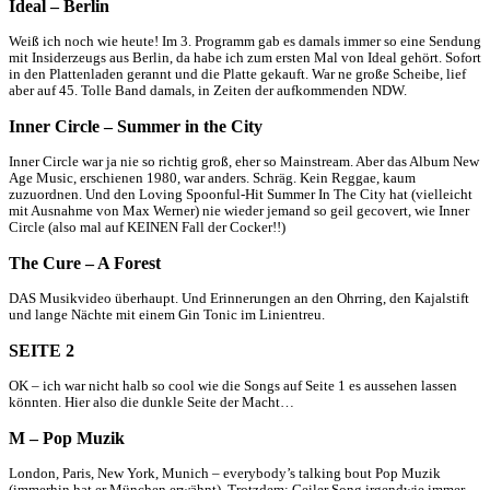
Ideal – Berlin
Weiß ich noch wie heute! Im 3. Programm gab es damals immer so eine Sendung
mit Insiderzeugs aus Berlin, da habe ich zum ersten Mal von Ideal gehört. Sofort
in den Plattenladen gerannt und die Platte gekauft. War ne große Scheibe, lief
aber auf 45. Tolle Band damals, in Zeiten der aufkommenden NDW.
Inner Circle – Summer in the City
Inner Circle war ja nie so richtig groß, eher so Mainstream. Aber das Album New
Age Music, erschienen 1980, war anders. Schräg. Kein Reggae, kaum
zuzuordnen. Und den Loving Spoonful-Hit Summer In The City hat (vielleicht
mit Ausnahme von Max Werner) nie wieder jemand so geil gecovert, wie Inner
Circle (also mal auf KEINEN Fall der Cocker!!)
The Cure – A Forest
DAS Musikvideo überhaupt. Und Erinnerungen an den Ohrring, den Kajalstift
und lange Nächte mit einem Gin Tonic im Linientreu.
SEITE 2
OK – ich war nicht halb so cool wie die Songs auf Seite 1 es aussehen lassen
könnten. Hier also die dunkle Seite der Macht…
M – Pop Muzik
London, Paris, New York, Munich – everybody’s talking bout Pop Muzik