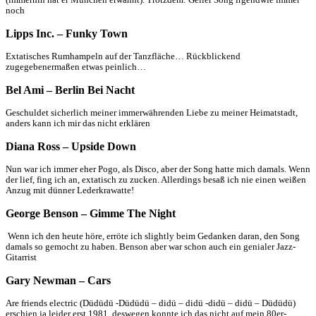
(immerhin hat er München erwähnt). Trotzdem: Geiler Song irgendwie immer
noch
Lipps Inc. – Funky Town
Extatisches Rumhampeln auf der Tanzfläche… Rückblickend
zugegebenermaßen etwas peinlich…
Bel Ami – Berlin Bei Nacht
Geschuldet sicherlich meiner immerwährenden Liebe zu meiner Heimatstadt,
anders kann ich mir das nicht erklären
Diana Ross – Upside Down
Nun war ich immer eher Pogo, als Disco, aber der Song hatte mich damals. Wenn
der lief, fing ich an, extatisch zu zucken. Allerdings besaß ich nie einen weißen
Anzug mit dünner Lederkrawatte!
George Benson – Gimme The Night
Wenn ich den heute höre, erröte ich slightly beim Gedanken daran, den Song
damals so gemocht zu haben. Benson aber war schon auch ein genialer Jazz-
Gitarrist
Gary Newman – Cars
Are friends electric (Düdüdü -Düdüdü – didü – didü -didü – didü – Düdüdü)
erschien ja leider erst 1981, deswegen konnte ich das nicht auf mein 80er-