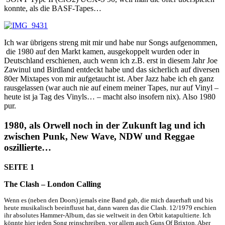
konnte, als die BASF-Tapes…
Ich war übrigens streng mit mir und habe nur Songs aufgenommen,
die 1980 auf den Markt kamen, ausgekoppelt wurden oder in
Deutschland erschienen, auch wenn ich z.B. erst in diesem Jahr Joe
Zawinul und Birdland entdeckt habe und das sicherlich auf diversen
80er Mixtapes von mir aufgetaucht ist. Aber Jazz habe ich eh ganz
rausgelassen (war auch nie auf einem meiner Tapes, nur auf Vinyl –
heute ist ja Tag des Vinyls… – macht also insofern nix). Also 1980
pur.
1980, als Orwell noch in der Zukunft lag und ich
zwischen Punk, New Wave, NDW und Reggae
oszillierte…
SEITE 1
The Clash – London Calling
Wenn es (neben den Doors) jemals eine Band gab, die mich dauerhaft und bis
heute musikalisch beeinflusst hat, dann waren das die Clash. 12/1979 erschien
ihr absolutes Hammer-Album, das sie weltweit in den Orbit katapultierte. Ich
könnte hier jeden Song reinschreiben, vor allem auch Guns Of Brixton. Aber