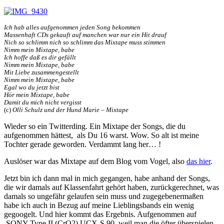
Ich hab alles aufgenommen jeden Song bekommen
Massenhaft CDs gekauft auf manchen war nur ein Hit drauf
Nich so schlimm nich so schlimm das Mixtape muss stimmen
Nimm mein Mixtape, babe
Ich hoffe daß es dir gefällt
Nimm mein Mixtape, babe
Mit Liebe zusammengestellt
Nimm mein Mixtape, babe
Egal wo du jetzt bist
Hör mein Mixtape, babe
Damit du mich nicht vergisst
(c)
Olli Schulz und der Hund Marie – Mixtape
Wieder so ein Twitterding. Ein Mixtape der Songs, die du
aufgenommen hättest, als Du 16 warst. Wow. So alt ist meine
Tochter gerade geworden. Verdammt lang her… !
Auslöser war das Mixtape auf dem Blog vom Vogel, also
das hier
.
Jetzt bin ich dann mal in mich gegangen, habe anhand der Songs,
die wir damals auf Klassenfahrt gehört haben, zurückgerechnet, was
damals so ungefähr gelaufen sein muss und zugegebenermaßen
habe ich auch in Bezug auf meine Lieblingsbands ein wenig
gegoogelt. Und hier kommt das Ergebnis. Aufgenommen auf
SONY Type II (CrO2) UCX-S 90, weil man die öfter überspielen