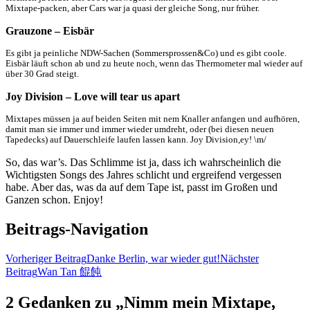
Mixtape-packen, aber Cars war ja quasi der gleiche Song, nur früher.
Grauzone – Eisbär
Es gibt ja peinliche NDW-Sachen (Sommersprossen&Co) und es gibt coole.
Eisbär läuft schon ab und zu heute noch, wenn das Thermometer mal wieder auf
über 30 Grad steigt.
Joy Division – Love will tear us apart
Mixtapes müssen ja auf beiden Seiten mit nem Knaller anfangen und aufhören,
damit man sie immer und immer wieder umdreht, oder (bei diesen neuen
Tapedecks) auf Dauerschleife laufen lassen kann. Joy Division,ey! \m/
So, das war’s. Das Schlimme ist ja, dass ich wahrscheinlich die
Wichtigsten Songs des Jahres schlicht und ergreifend vergessen
habe. Aber das, was da auf dem Tape ist, passt im Großen und
Ganzen schon. Enjoy!
Beitrags-Navigation
Vorheriger Beitrag
Danke Berlin, war wieder gut!
Nächster
Beitrag
Wan Tan 餛飩
2 Gedanken zu „Nimm mein Mixtape,