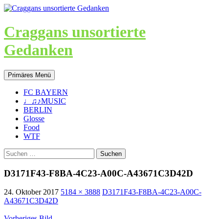
Craggans unsortierte
Gedanken
Suchen
Zum
Primäres Menü
Inhalt
springen
FC BAYERN
♩♫♪MUSIC
BERLIN
Glosse
Food
WTF
Suche
nach:
D3171F43-F8BA-4C23-A00C-A43671C3D42D
24. Oktober 2017
5184 × 3888
D3171F43-F8BA-4C23-A00C-
A43671C3D42D
Vorheriges Bild