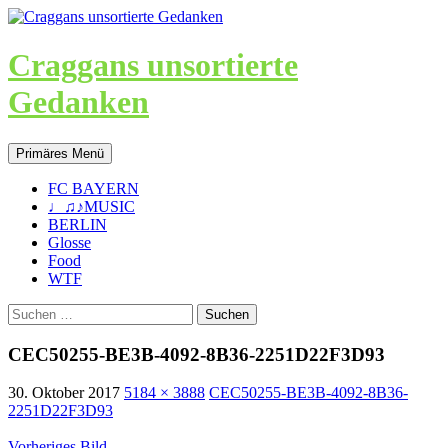
Craggans unsortierte
Gedanken
Suchen
Zum
Primäres Menü
Inhalt
springen
FC BAYERN
♩♫♪MUSIC
BERLIN
Glosse
Food
WTF
Suche
nach:
CEC50255-BE3B-4092-8B36-2251D22F3D93
30. Oktober 2017
5184 × 3888
CEC50255-BE3B-4092-8B36-
2251D22F3D93
Vorheriges Bild